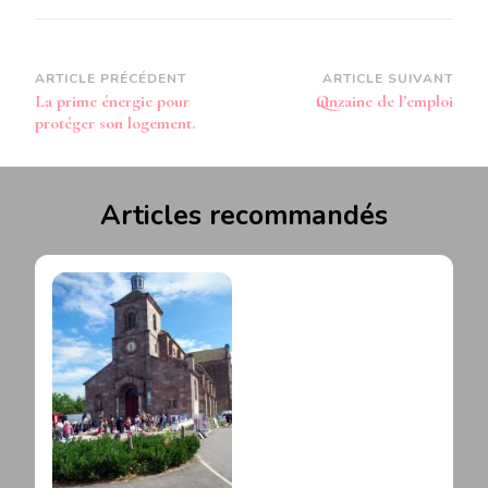
Navigation
ARTICLE PRÉCÉDENT
ARTICLE SUIVANT
La prime énergie pour
Quinzaine de l’emploi
d’article
protéger son logement.
Articles recommandés