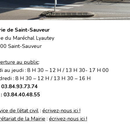
rie de Saint-Sauveur
ue du Maréchal Lyautey
00 Saint-Sauveur
erture au public
:
di au jeudi : 8 H 30 – 12 H / 13 H 30- 17 H 00
dredi : 8 H 30 – 12 H / 13 H 30 – 16 H
. 03.84.93.73.74
 : 03.84.40.48.55
ice de l’état civil
:
écrivez-nous ici !
étariat de la Mairie
:
écrivez-nous ici !