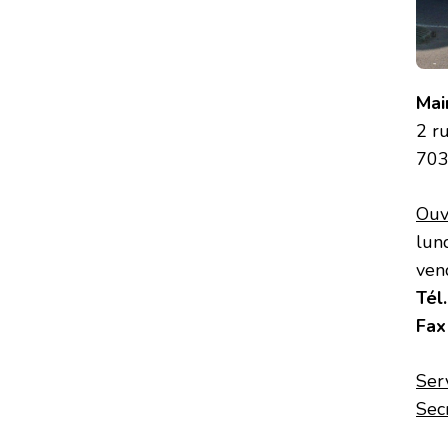
Mai
2 r
703
Ouv
lun
ven
Tél
Fax
Serv
Secr