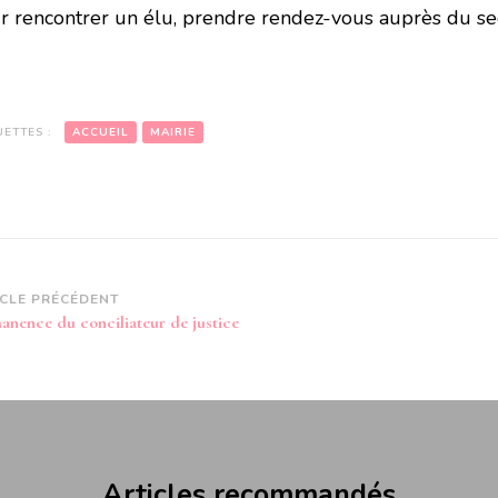
r rencontrer un élu, prendre rendez-vous auprès du sec
UETTES :
ACCUEIL
MAIRIE
vigation
ICLE PRÉCÉDENT
anence du conciliateur de justice
article
Articles recommandés