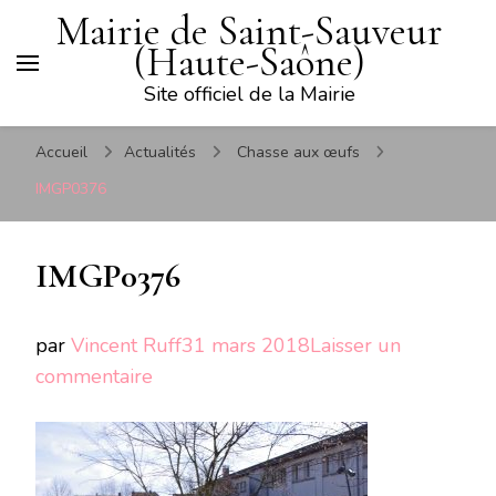
Mairie de Saint-Sauveur
(Haute-Saône)
Site officiel de la Mairie
Accueil
Actualités
Chasse aux œufs
IMGP0376
IMGP0376
par
Vincent Ruff
31 mars 2018
Laisser un
sur
commentaire
IMGP0376