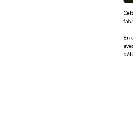
Cet
fab
En e
ave
déli