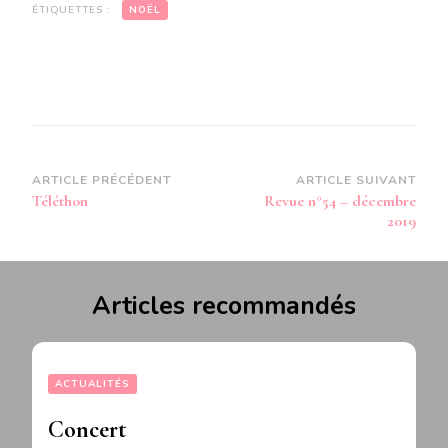
ÉTIQUETTES :
NOËL
Navigation
ARTICLE PRÉCÉDENT
ARTICLE SUIVANT
Téléthon
Revue n°54 – décembre
d’article
2019
Articles recommandés
ACTUALITÉS
Concert