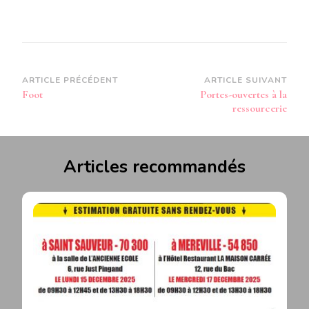
Navigation
ARTICLE PRÉCÉDENT
ARTICLE SUIVANT
Foot
Portes-ouvertes à la
d’article
ressourcerie
Articles recommandés