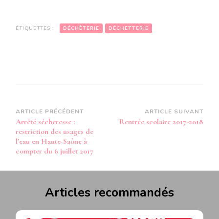
ÉTIQUETTES :
DÉCHÈTERIE
DÉCHETTERIE
Navigation
ARTICLE PRÉCÉDENT
ARTICLE SUIVANT
Arrêté sécheresse :
Rentrée scolaire 2017-2018
d’article
restriction des usages de
l’eau en Haute-Saône à
compter du 6 juillet 2017
Articles recommandés