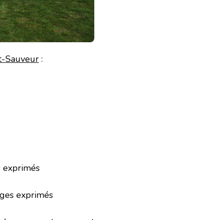
nt-Sauveur
:
s exprimés
ges exprimés