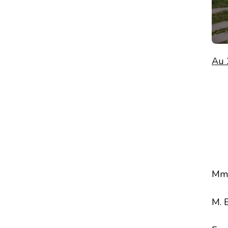
Au 
Mme
M. 