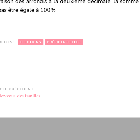
raison des arrondis à la deuxième décimale, la somme
pas être égale à 100%.
UETTES :
ELECTIONS
PRÉSIDENTIELLES
vigation
ICLE PRÉCÉDENT
ez-vous des familles
article