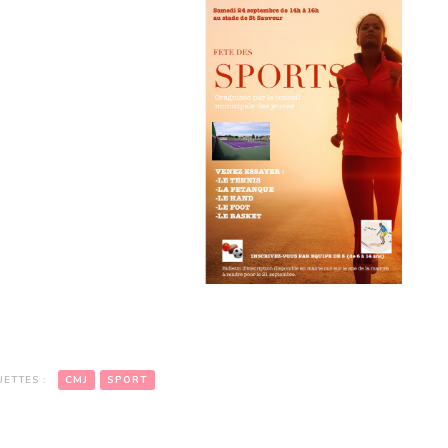
UETTES :
CMJ
SPORT