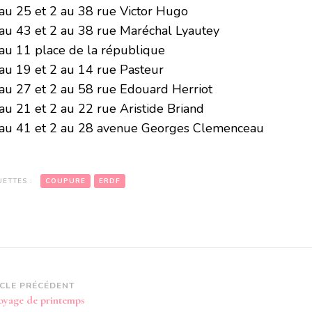
 au 25 et 2 au 38 rue Victor Hugo
 au 43 et 2 au 38 rue Maréchal Lyautey
 au 11 place de la république
 au 19 et 2 au 14 rue Pasteur
 au 27 et 2 au 58 rue Edouard Herriot
 au 21 et 2 au 22 rue Aristide Briand
 au 41 et 2 au 28 avenue Georges Clemenceau
UETTES :
COUPURE
ERDF
vigation
ICLE PRÉCÉDENT
oyage de printemps
article