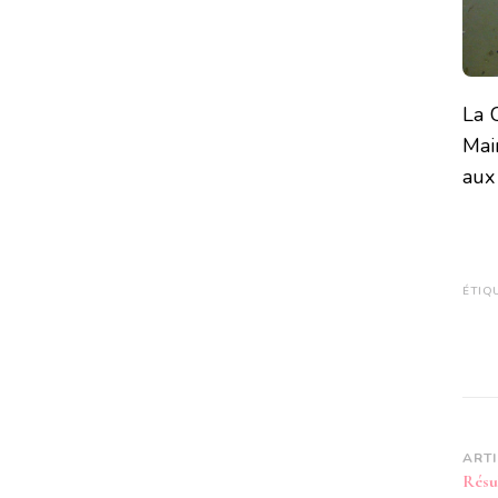
La 
Mai
aux
ÉTIQ
Na
ART
Résul
d’