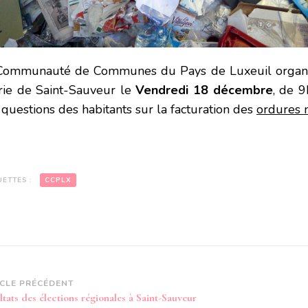
Communauté de Communes du Pays de Luxeuil organ
rie de Saint-Sauveur le
Vendredi 18 décembre
, de 
 questions des habitants sur la facturation des
ordures
UETTES :
CCPLX
vigation
ICLE PRÉCÉDENT
tats des élections régionales à Saint-Sauveur
article