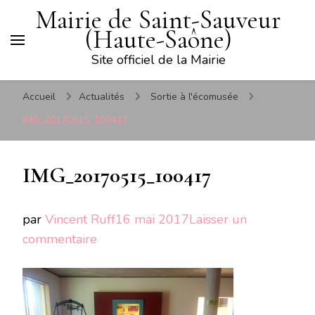
Mairie de Saint-Sauveur
(Haute-Saône)
Site officiel de la Mairie
Accueil
Actualités
Sortie à l'écomusée
IMG_20170515_100417
IMG_20170515_100417
par
Vincent Ruff
16 mai 2017
Laisser un
sur
commentaire
IMG_20170515_100417