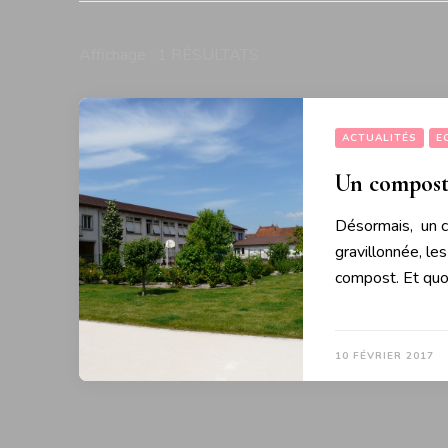
Affichage : 1 RÉSULTATS
ACTUALITÉS
E
Un composte
Désormais, un co
gravillonnée, les
compost. Et quoi
10 FÉVRIER 2017