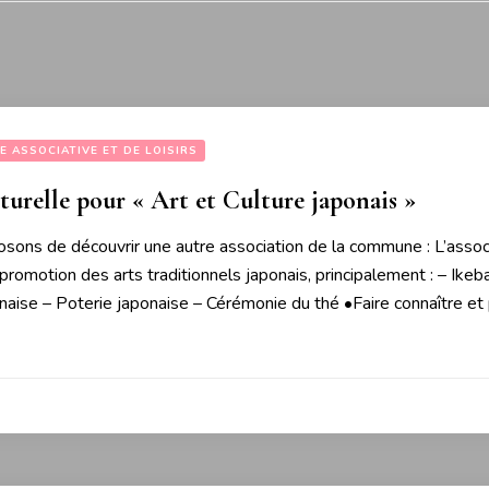
IE ASSOCIATIVE ET DE LOISIRS
turelle pour « Art et Culture japonais »
sons de découvrir une autre association de la commune : L’ass
 promotion des arts traditionnels japonais, principalement : – Ik
onaise – Poterie japonaise – Cérémonie du thé •Faire connaître et