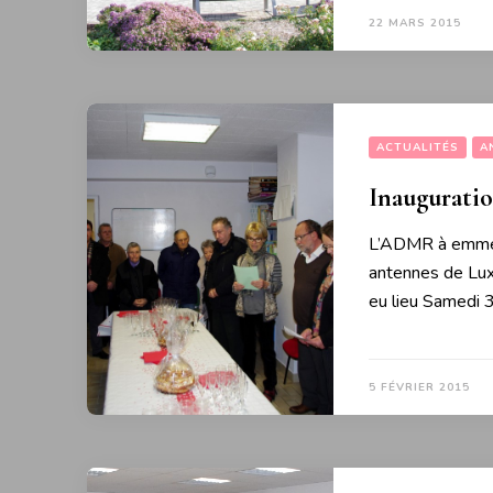
22 MARS 2015
ACTUALITÉS
A
Inaugurati
L’ADMR à emména
antennes de Lux
eu lieu Samedi 
5 FÉVRIER 2015