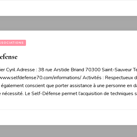
SSOCIATIONS
efense
rier Cyril Adresse : 38 rue Arstide Briand 70300 Saint-Sauveur T
//www.selfdefense70.com/informations/ Activités : Respectueux des
st également conscient que porter assistance à une personne en d
 nécessité. Le Self-Défense permet l’acquisition de techniques 