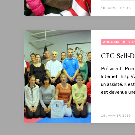
18 JANVIER 2015
ANNUAIRE DES A
CFC Self-D
Président : Poir
Internet : http:
un assisté. Il e
est devenue une
18 JANVIER 2015