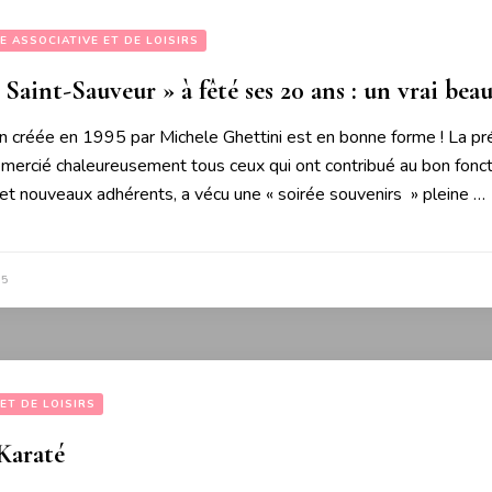
IE ASSOCIATIVE ET DE LOISIRS
à Saint-Sauveur » à fêté ses 20 ans : un vrai be
n créée en 1995 par Michele Ghettini est en bonne forme ! La pré
emercié chaleureusement tous ceux qui ont contribué au bon fonct
 et nouveaux adhérents, a vécu une « soirée souvenirs » pleine …
15
 ET DE LOISIRS
Karaté