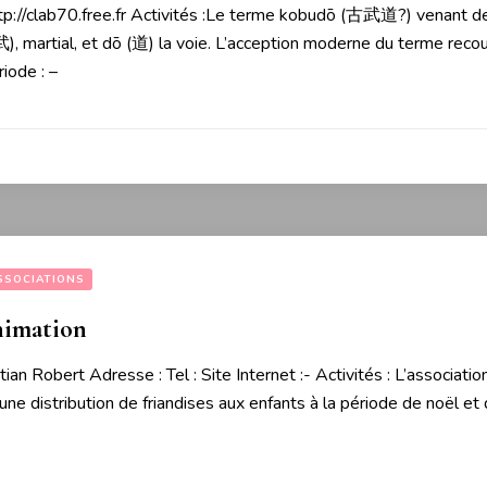
: http://clab70.free.fr Activités :Le terme kobudō (古武道?) venant 
 (武), martial, et dō (道) la voie. L’acception moderne du terme rec
riode : –
SSOCIATIONS
nimation
stian Robert Adresse : Tel : Site Internet :- Activités : L’associat
une distribution de friandises aux enfants à la période de noël et d