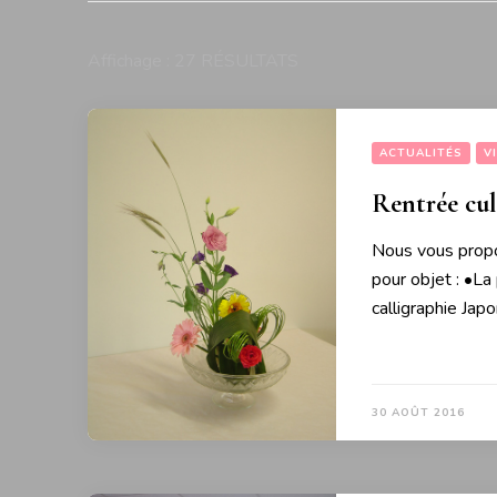
Affichage : 27 RÉSULTATS
ACTUALITÉS
V
Rentrée cul
Nous vous propo
pour objet : •La
calligraphie Jap
30 AOÛT 2016